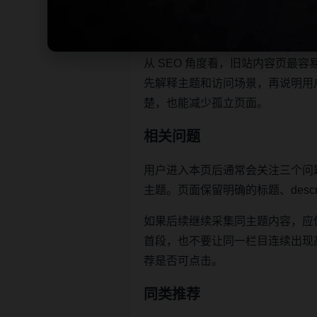
本页不是单独堆叠关键词，而是把
让栏目页、内容页和 sitemap 
从 SEO 角度看，旧站内容页
先解释主题和访问场景，再说明用
楚，也能减少孤立页面。
相关问题
用户进入本页后通常会关注三个问
主题。页面保留明确的标题、descr
如果后续继续采集同主题内容，应
首段，也不要让同一栏目连续出现高度重
荐是否可点击。
同类推荐